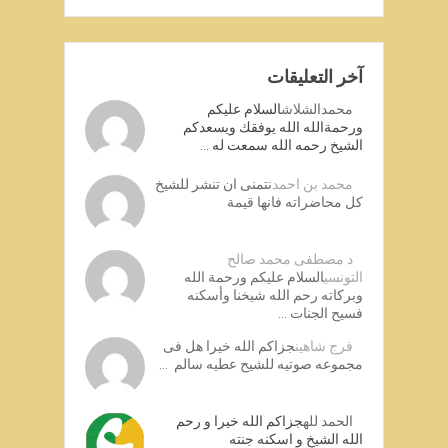
آخر التعليقات
محمدالشلاش
السلام عليكم
ورحمةالله الله يوفقك ويسعدكم
الشيخ رحمه الله سمعت له …
محمد بن احمد
نتمنى ان تنشر للشيخ
كل محاضراته فانها قيمة
د مصطفى محمد صالح
التونسي
السلام عليكم ورحمة الله
وبركاته رحم الله شيخنا وأسكنه
فسيح الجنات …
فرج شاهين
جزاكم الله خيرا هل فى
مجموعه صوتيه للشيح عطيه سالم …
الحمد لله
جزاكم الله خيرا و رحم
الله الشيخ و اسكنه جنته