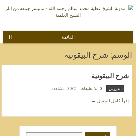
نتقل
لى
لمحتوى
القائمة
الوسم:
شرح البيقونية
شرح البيقونية
الدروس
0
% تعليقات
3032 مشاهدة
إقرأ كامل المقال ←
ابحث