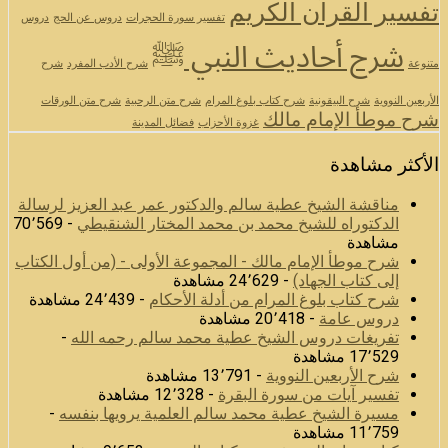
تفسير القرآن الكريم
تفسير سورة الحجرات
دروس عن الحج
دروس
شرح أحاديث النبي ﷺ
متنوعة
شرح الأدب المفرد
شرح
الأربعين النووية
شرح البيقونية
شرح كتاب بلوغ المرام
شرح متن الرحبية
شرح متن الورقات
شرح موطأ الإمام مالك
غزوة الأحزاب
فضائل المدينة
الأكثر مشاهدة
مناقشة الشيخ عطية سالم والدكتور عمر عبد العزيز لرسالة
الدكتوراه للشيخ محمد بن محمد المختار الشنقيطي
- 70٬569
مشاهدة
شرح موطأ الإمام مالك - المجموعة الأولى - (من أول الكتاب
إلى كتاب الجهاد)
- 24٬629 مشاهدة
شرح كتاب بلوغ المرام من أدلة الأحكام
- 24٬439 مشاهدة
دروس عامة
- 20٬418 مشاهدة
تفريغات دروس الشيخ عطية محمد سالم رحمه الله
-
17٬529 مشاهدة
شرح الأربعين النووية
- 13٬791 مشاهدة
تفسير آيات من سورة البقرة
- 12٬328 مشاهدة
مسيرة الشيخ عطية محمد سالم العلمية يرويها بنفسه
-
11٬759 مشاهدة