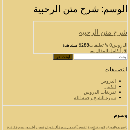
الوسم:
شرح متن الرحبية
شرح متن الرحبية
الدروس
0
% تعليقات
6288 مشاهدة
إقرأ كامل المقال ←
ابحث
ابحث عن
عن
التصنيفات
الدروس
الكتب
تفريغات الدروس
سيرة الشيخ رحمه الله
وسوم
الإسراء والمعراج
الهجرة النبوية
تفسير آيات من سورة آل عمران
تفسير آيات من سورة البقرة