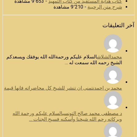
كتاب هداية المستفيد من كتاب التمهيد
- 9٬653 مشاهدة
شرح متن الرحبية
- 9٬210 مشاهدة
آخر التعليقات
محمدالشلاش
السلام عليكم ورحمةالله الله يوفقك ويسعدكم
الشيخ رحمه الله سمعت له …
محمد بن احمد
نتمنى ان تنشر للشيخ كل محاضراته فانها قيمة
د مصطفى محمد صالح التونسي
السلام عليكم ورحمة الله
وبركاته رحم الله شيخنا وأسكنه فسيح الجنات …